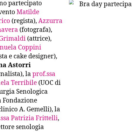
o partecipato
evento
Matilde
rico
(regista),
Azzurra
mavera
(fotografa),
Grimaldi
(attrice),
nuela Coppini
ista e cake designer),
na Astorri
nalista), la
prof.ssa
ela Terribile
(UOC di
urgia Senologica
a Fondazione
clinico A. Gemelli), la
ssa Patrizia Frittelli
,
ettore senologia