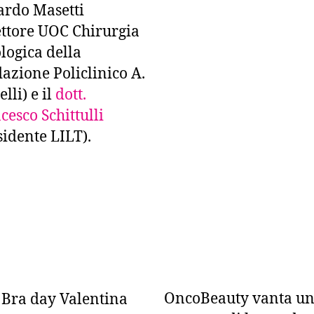
ardo Masetti
ettore UOC Chirurgia
logica della
azione Policlinico A.
lli) e il
dott.
cesco Schittulli
sidente LILT).
OncoBeauty vanta u