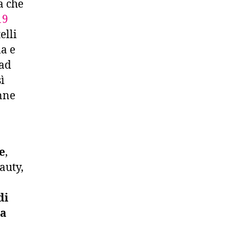
a che
19
elli
a e
ad
ì
nne
e
,
auty,
di
la