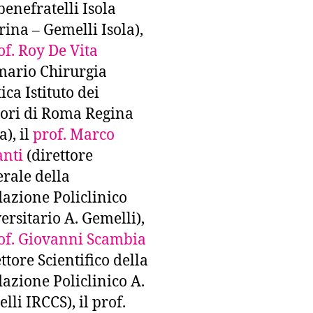
benefratelli Isola
rina – Gemelli Isola),
of. Roy De Vita
mario Chirurgia
ica Istituto dei
ri di Roma Regina
a), il
prof. Marco
anti
(direttore
rale della
azione Policlinico
ersitario A. Gemelli),
of. Giovanni Scambia
ettore Scientifico della
azione Policlinico A.
lli IRCCS), il prof.