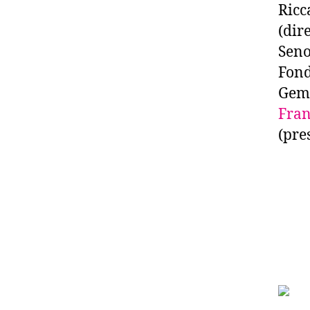
Ricc
(dir
Seno
Fond
Geme
Fran
(pre