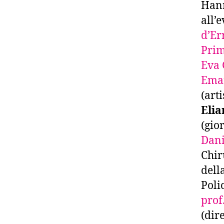
Hann
all’
d’Er
Pri
Eva 
Ema
(art
Elia
(gior
Dani
Chir
dell
Poli
prof.
(dir