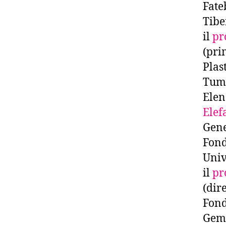
Fate
Tibe
il
pr
(pri
Plast
Tumo
Elen
Elef
Gene
Fond
Univ
il
pr
(dir
Fond
Geme