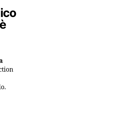
nico
 è
a
ction
o.