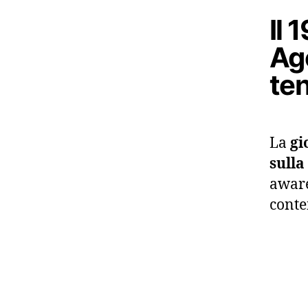
Il 
Ago
ten
La
gi
sull
aware
conte