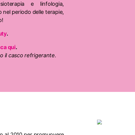
ioterapia e linfologia,
 nel periodo delle terapie,
o!
uty
.
cca qui
.
o il casco refrigerante.
rno al 2010 per promuovere