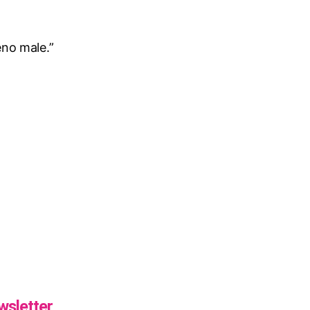
eno male.”
wsletter