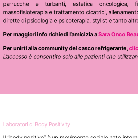
parrucche e turbanti, estetica oncologica, fis
massofisioterapia e trattamento cicatrici, allenamento
dirette di psicologia e psicoterapia, stylist e tanto altr
Per maggiori info richiedi l’amicizia a
Sara Onco Bea
Per unirti alla community del casco refrigerante,
cli
L’accesso è consentito solo alle pazienti che utilizzan
Laboratori di Body Positivity
Il “body positive” è un movimento sociale nato into