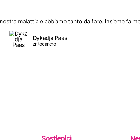
 nostra malattia e abbiamo tanto da fare. Insieme fa m
Dykadja Paes
zittocancro
Sostienici
Ne