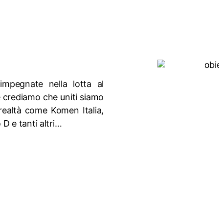
impegnate nella lotta al
é crediamo che uniti siamo
i realtà come Komen Italia,
D e tanti altri…