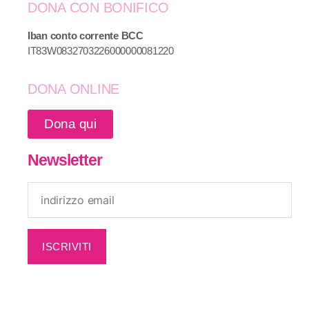
DONA CON BONIFICO
Iban conto corrente BCC
IT83W0832703226000000081220
DONA ONLINE
Dona qui
Newsletter