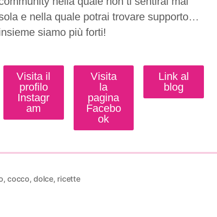
community nella quale non ti sentirai mai
sola e nella quale potrai trovare supporto…
insieme siamo più forti!
Visita il
Visita
Link al
profilo
la
blog
Instagr
pagina
am
Facebo
ok
o
,
cocco
,
dolce
,
ricette