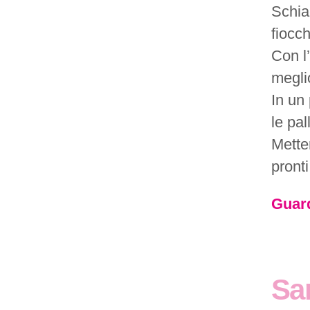
Schia
fiocch
Con l’
meglio
In un
le pal
Metter
pronti
Guard
San