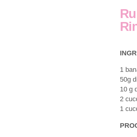
Rub
Ri
INGR
1 ban
50g d
10 g 
2 cucc
1 cuc
PRO