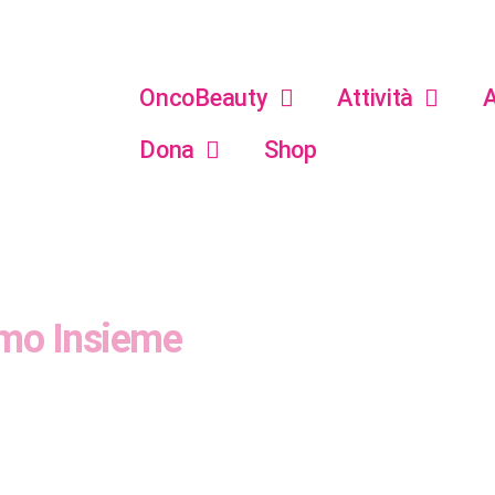
OncoBeauty
Attività
A
Dona
Shop
amo Insieme