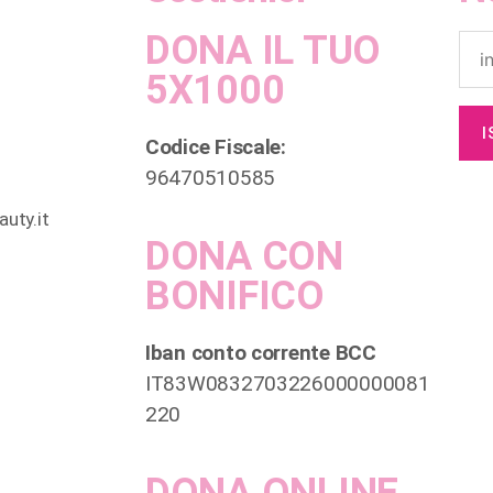
DONA IL TUO
5X1000
Codice Fiscale:
96470510585
uty.it
DONA CON
BONIFICO
Iban conto corrente BCC
IT83W0832703226000000081
220
DONA ONLINE