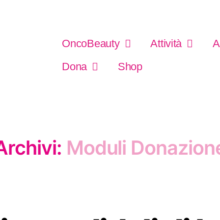
OncoBeauty
Attività
A
Dona
Shop
Archivi:
Moduli Donazion