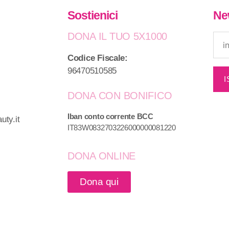
Sostienici
Ne
DONA IL TUO 5X1000
Codice Fiscale:
96470510585
DONA CON BONIFICO
Iban conto corrente BCC
ty.it
IT83W0832703226000000081220
DONA ONLINE
Dona qui